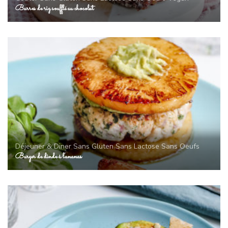
Barres de riz soufflé au chocolat
Déjeuner & Diner
Sans Gluten
Sans Lactose
Sans Oeufs
Burger de dinde à l’ananas