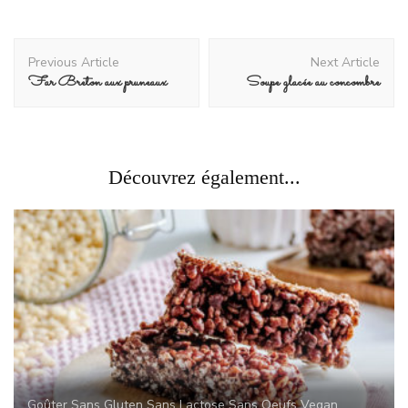
Post
Previous Article
Next Article
Navigation
Far Breton aux pruneaux
Soupe glacée au concombre
Découvrez également...
Goûter
Sans Gluten
Sans Lactose
Sans Oeufs
Vegan