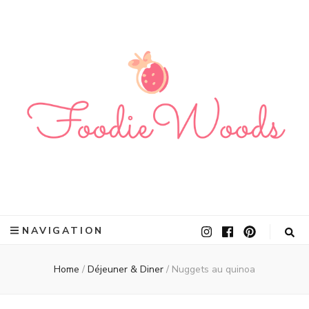
Foodie Woods
Le plein de recette avec ou sans allergènes !
NAVIGATION
Home
/
Déjeuner & Diner
/
Nuggets au quinoa