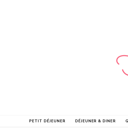
Foodie Wood
Le plein de recette avec ou sans allergènes !
PETIT DÉJEUNER
DÉJEUNER & DINER