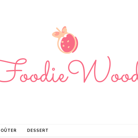
s
GOÛTER
DESSERT